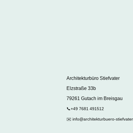
Wenn Sie Fragen haben oder mit 
zögern Sie bitte nicht, uns zu sc
Wir sind gerne für Sie da und hel
Nutzen Sie einfach das Kontaktf
angegebenen Kontaktdaten auf 
wir melden uns so schnell wie mö
Architekturbüro Stiefvater
Elzstraße 33b
79261 Gutach im Breisgau
📞+49 7681 491512
✉️ info@architekturbuero-stiefvater