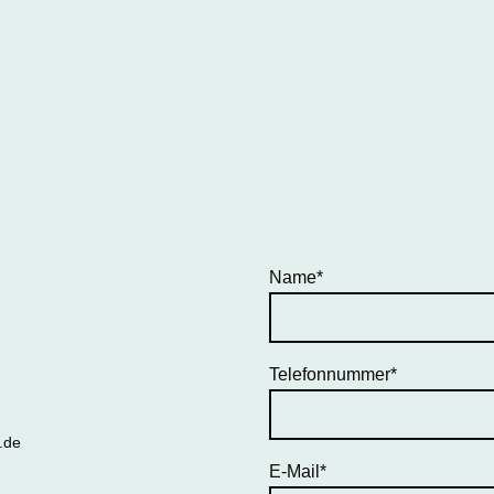
uns in Kontakt treten möchten,
hreiben.
fen Ihnen weiter.
ormular oder unsere
der Ansprechpartnerseite –
glich bei Ihnen!
Name
*
Telefonnummer
*
.de
E-Mail
*