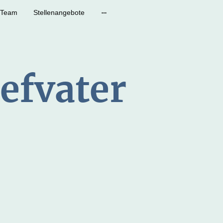
Team
Stellenangebote
efvater